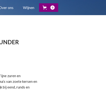
Over ons
Wijnen
0
GUNDER
ijne zuren en
a’s van zoete kersen en
 bij eend, runds en