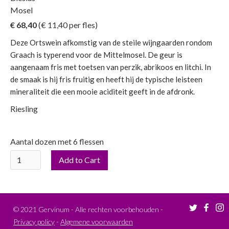
Mosel
€ 68,40
(€
11,40
per fles)
Deze Ortswein afkomstig van de steile wijngaarden rondom
Graach is typerend voor de Mittelmosel. De geur is
aangenaam fris met toetsen van perzik, abrikoos en litchi. In
de smaak is hij fris fruitig en heeft hij de typische leisteen
mineraliteit die een mooie aciditeit geeft in de afdronk.
Riesling
Aantal dozen met 6 flessen
©
2021
Gervinum - Alle rechten voorbehouden -
Privacy policy
-
Algemene voorwaarden