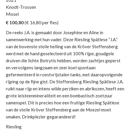
Knodt-Trossen
Mosel
€ 100,80
(€
16,80
per fles)
De reeks J.A. is gemaakt door Josephine en Aline in
samenwerking met hun vader. Deze Riesling Spätlese “J.A.”
van de bovenste steile helling van de Kröver Steffensberg
werd met de hand geselecteerd uit 100% rijpe, goudgele
druiven die lichte Botrytis hebben, worden zachtjes geperst
en vervolgens langzaam en zeer koel spontaan
gefermenteerd in roestvrijstalen tanks, met daaropvolgende
rijping op de fijne gist. De Steffensberg Riesling Spätlese J.A.
ruikt naar rijp en intens wilde perziken en abrikozen, heeft een
grote leisteenmineraliteit en een bombastisch zoetzuur
samenspel. Dit is precies hoe een fruitige Riesling Spätlese
van de steile Kröver Steffensberg aan de Moezel moet
smaken. Drinkplezier gegarandeerd!
Riesling